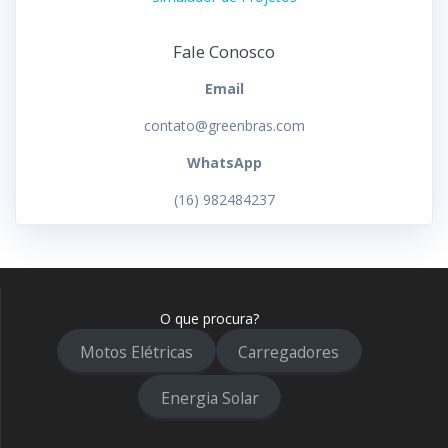
Fale Conosco
Email
contato@greenbras.com
WhatsApp
(16) 982484237
O que procura?
Motos Elétricas
Carregadores
Energia Solar